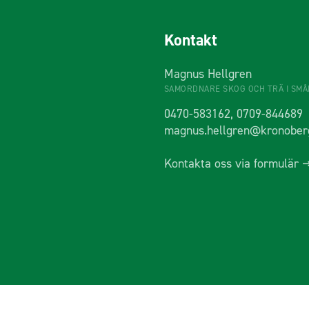
Kontakt
Magnus Hellgren
SAMORDNARE SKOG OCH TRÄ I SM
0470-583162, 0709-844689
magnus.hellgren@kronober
Kontakta oss via formulär 