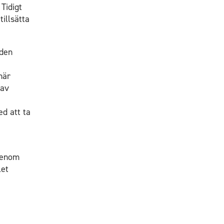
Tidigt
illsätta
 den
när
 av
ed att ta
 genom
let