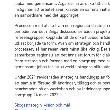
jobba med gemensamt. Åtgärderna är olika till sin k
insåg man att arbetet även krävde en sammanhålland
en samordnare med det uppdraget.
Processen med att ta fram den regionala strategin o
perioden var det många diskussioner både i projekt
referensgrupper kopplade till de olika huvudområd
utkast började ta form. Även om strategin och hand
processen, så har resan varit minst lika viktig. Det
samarbetet regionalt att det finns ett forum för di
fram strategin och formen med en styrgrupp med sto
gemensamt jobba för att utveckla skogens olika vä
Under 2021 reviderades strategins handlingsplan för
att samla in förslag till ändringar, tillägg och ta bo
bearbetades på en workshop och av ledningsgruppen.
styrgrupp 24 mars 2022.
Skogsstrategin_vision och mål