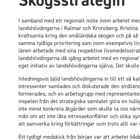
I samband med ett regionalt möte inom arbetet me
landshövdingarna i Kalmar och Kronoberg, Kristina 
kraftsamla kring den småländska skogen och på så s
samma tydliga prioritering som inom exempelvis liv
länen arbetade med sina respektive livsmedelsstra
landshövdingarna då igång arbetet med en regional s
eget initiativ av landshövdingarna själva. Det skull
Inledningsvis bjöd landshövdingarna in till ett så kal
intressenter samlades och diskuterade den småländ
formerades, och en arbetsgrupp med representanter 
inspelen från det strategiska samtalet göra en nulä
inte minst konkreta åtgärder som skulle ta oss nä
mån om att inte låta intressekonflikter och olika s
att samverka kring förbättringar som trots allt var
Ett tydligt medskick från början var att arbetet båd