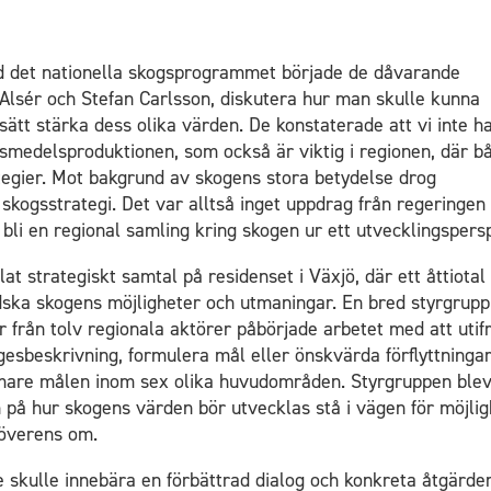
d det nationella skogsprogrammet började de dåvarande
Alsér och Stefan Carlsson, diskutera hur man skulle kunna
ätt stärka dess olika värden. De konstaterade att vi inte h
smedelsproduktionen, som också är viktig i regionen, där b
tegier. Mot bakgrund av skogens stora betydelse drog
kogsstrategi. Det var alltså inget uppdrag från regeringen 
e bli en regional samling kring skogen ur ett utvecklingspers
lat strategiskt samtal på residenset i Växjö, där ett åttiotal
ska skogens möjligheter och utmaningar. En bred styrgrupp
från tolv regionala aktörer påbörjade arbetet med att utif
gesbeskrivning, formulera mål eller önskvärda förflyttninga
rmare målen inom sex olika huvudområden. Styrgruppen blev 
yn på hur skogens värden bör utvecklas stå i vägen för möjli
 överens om.
e skulle innebära en förbättrad dialog och konkreta åtgärder