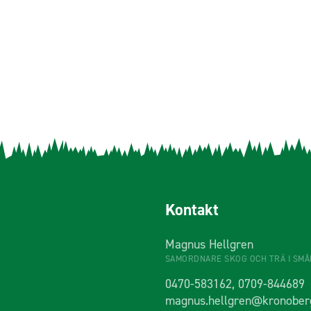
Kontakt
Magnus Hellgren
SAMORDNARE SKOG OCH TRÄ I SM
0470-583162, 0709-844689
magnus.hellgren@kronober