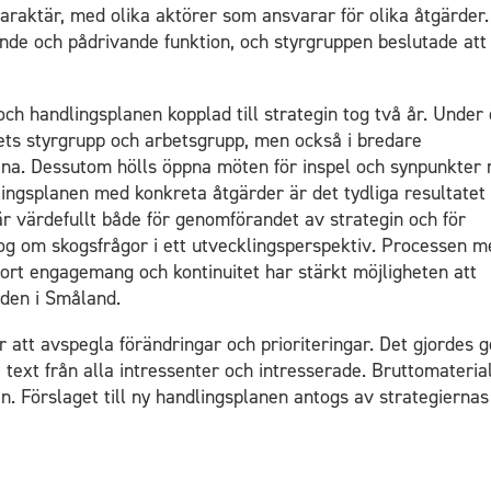
araktär, med olika aktörer som ansvarar för olika åtgärder. 
e och pådrivande funktion, och styrgruppen beslutade att t
ch handlingsplanen kopplad till strategin tog två år. Under
ets styrgrupp och arbetsgrupp, men också i bredare
ena. Dessutom hölls öppna möten för inspel och synpunkter 
lingsplanen med konkreta åtgärder är det tydliga resultatet
 är värdefullt både för genomförandet av strategin och för
alog om skogsfrågor i ett utvecklingsperspektiv. Processen m
rt engagemang och kontinuitet har stärkt möjligheten att
rden i Småland.
 att avspegla förändringar och prioriteringar. Det gjordes
rt text från alla intressenter och intresserade. Bruttomateria
 Förslaget till ny handlingsplanen antogs av strategiernas