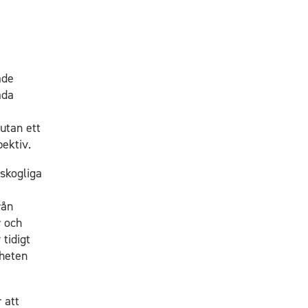
ade
åda
utan ett
pektiv.
 skogliga
rån
r och
tidigt
gheten
 att