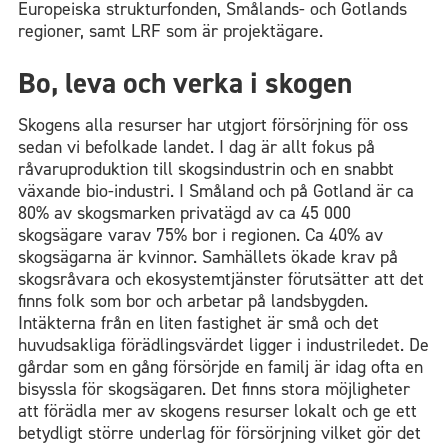
Europeiska strukturfonden, Smålands- och Gotlands
regioner, samt LRF som är projektägare.
Bo, leva och verka i skogen
Skogens alla resurser har utgjort försörjning för oss
sedan vi befolkade landet. I dag är allt fokus på
råvaruproduktion till skogsindustrin och en snabbt
växande bio-industri. I Småland och på Gotland är ca
80% av skogsmarken privatägd av ca 45 000
skogsägare varav 75% bor i regionen. Ca 40% av
skogsägarna är kvinnor. Samhällets ökade krav på
skogsråvara och ekosystemtjänster förutsätter att det
finns folk som bor och arbetar på landsbygden.
Intäkterna från en liten fastighet är små och det
huvudsakliga förädlingsvärdet ligger i industriledet. De
gårdar som en gång försörjde en familj är idag ofta en
bisyssla för skogsägaren. Det finns stora möjligheter
att förädla mer av skogens resurser lokalt och ge ett
betydligt större underlag för försörjning vilket gör det