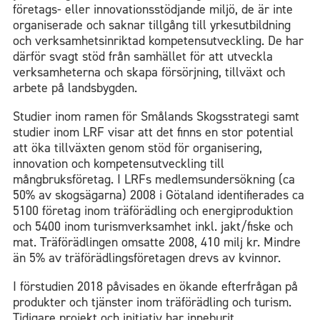
företags- eller innovationsstödjande miljö, de är inte
organiserade och saknar tillgång till yrkesutbildning
och verksamhetsinriktad kompetensutveckling. De har
därför svagt stöd från samhället för att utveckla
verksamheterna och skapa försörjning, tillväxt och
arbete på landsbygden.
Studier inom ramen för Smålands Skogsstrategi samt
studier inom LRF visar att det finns en stor potential
att öka tillväxten genom stöd för organisering,
innovation och kompetensutveckling till
mångbruksföretag. I LRFs medlemsundersökning (ca
50% av skogsägarna) 2008 i Götaland identifierades ca
5100 företag inom träförädling och energiproduktion
och 5400 inom turismverksamhet inkl. jakt/fiske och
mat. Träförädlingen omsatte 2008, 410 milj kr. Mindre
än 5% av träförädlingsföretagen drevs av kvinnor.
I förstudien 2018 påvisades en ökande efterfrågan på
produkter och tjänster inom träförädling och turism.
Tidigare projekt och initiativ har inneburit