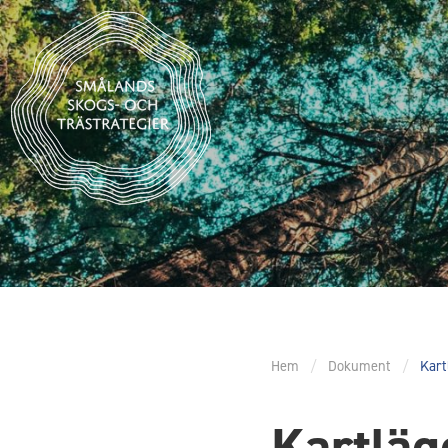
Hem
/
Dokument
/
Kart
Kartläg