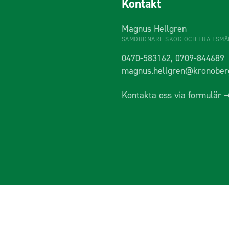
Kontakt
Magnus Hellgren
SAMORDNARE SKOG OCH TRÄ I SM
0470-583162, 0709-844689
magnus.hellgren@kronober
Kontakta oss via formulär 