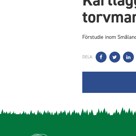
torvma
Förstudie inom Småland
DELA: