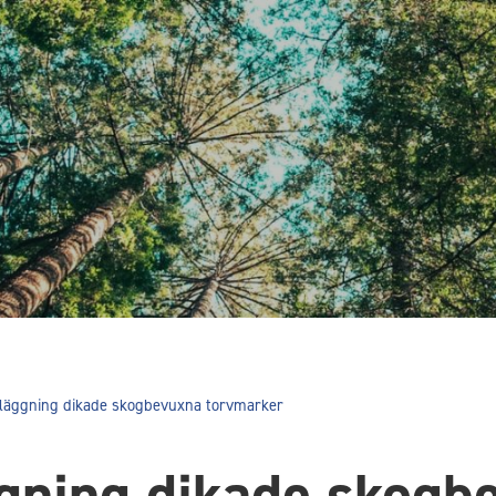
läggning dikade skogbevuxna torvmarker
gning dikade skogb