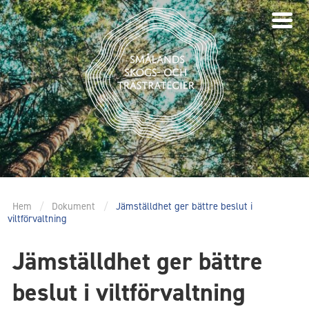
Hem
/
Dokument
/
Jämställdhet ger bättre beslut i
viltförvaltning
Jämställdhet ger bättre
beslut i viltförvaltning